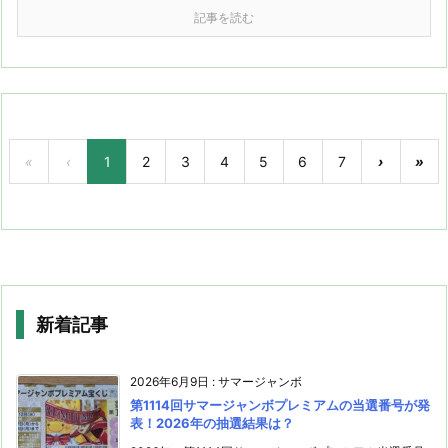
記事を読む
«
‹
1
2
3
4
5
6
7
›
»
新着記事
2026年6月9日
:
サマージャンボ
第1114回サマージャンボプレミアムの当選番号が発
表！2026年の抽選結果は？