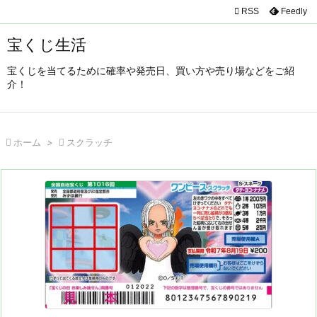

RSS
Feedly

メニュ
宝くじ生活

宝くじを当てるために確率や発売日、買い方や売り場などをご紹
サイド
介！

前へ


ホーム
>

スクラッチ
次へ

検索