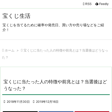

RSS
Feedly

メニュ
宝くじ生活

宝くじを当てるために確率や発売日、買い方や売り場などをご紹
サイド
介！

前へ


ホーム
>

宝くじに当たった人の特徴や前兆とは？当選後はどうなっ
次へ
た？

検索
宝くじに当たった人の特徴や前兆とは？当選後はど
うなった？

2018年11月30日

2019年12月16日