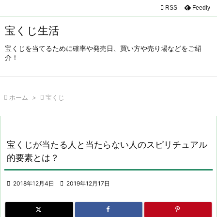

RSS
Feedly

メニュ
宝くじ生活

宝くじを当てるために確率や発売日、買い方や売り場などをご紹
サイド
介！

前へ


ホーム
>

宝くじ
次へ

検索
宝くじが当たる人と当たらない人のスピリチュアル
的要素とは？

2018年12月4日

2019年12月17日