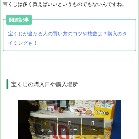
宝くじは多く買えばいいというものでもないんですね。
関連記事
宝くじが当たる人の買い方のコツや枚数は？購入のタ
イミングも！
宝くじの購入日や購入場所



メニュー
上へ
ホーム