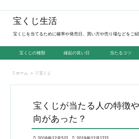
宝くじ生活
宝くじを当てるために確率や発売日、買い方や売り場などをご紹
宝くじの種類
縁起の良い日
当たるコツ

ホーム
>

宝くじ
宝くじが当たる人の特徴
向があった？

2018年12月5日

2019年12月17日