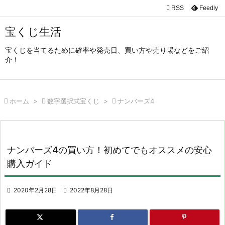

RSS
Feedly

メニュ
宝くじ生活

宝くじを当てるために確率や発売日、買い方や売り場などをご紹
サイド
介！

前へ


ホーム
>

数字選択式宝くじ
>

ナンバーズ4
次へ

検索
ナンバーズ4の買い方！初めてでもオススメの安心
購入ガイド

2020年2月28日

2022年8月28日