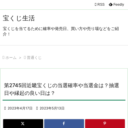

RSS
Feedly

メニュ
宝くじ生活

宝くじを当てるために確率や発売日、買い方や売り場などをご紹
サイド
介！

前へ


ホーム
>

普通くじ
次へ

検索
第2745回近畿宝くじの当選確率や当選金は？抽選
日や縁起の良い日は？

2023年4月17日

2023年5月13日