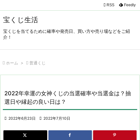

RSS
Feedly

メニュ
宝くじ生活

宝くじを当てるために確率や発売日、買い方や売り場などをご紹
サイド
介！

前へ


ホーム
>

普通くじ
次へ

検索
2022年幸運の女神くじの当選確率や当選金は？抽
選日や縁起の良い日は？

2022年6月23日

2022年7月10日