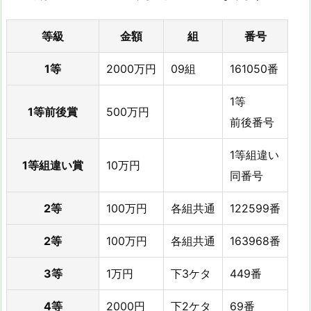
等級
金額
組
番号
1等
2000万円
09組
161050番
1等
1等前後賞
500万円
前後番号
1等組違い
1等組違い賞
10万円
同番号
2等
100万円
各組共通
122599番
2等
100万円
各組共通
163968番
3等
1万円
下3ケタ
449番
4等
2000円
下2ケタ
69番