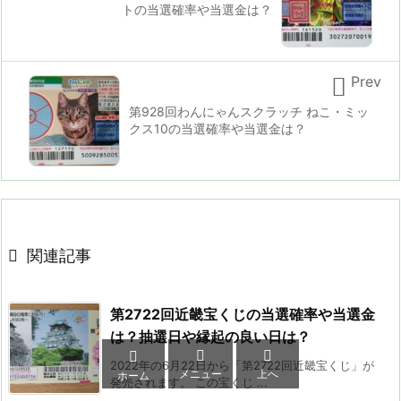
トの当選確率や当選金は？

Prev
第928回わんにゃんスクラッチ ねこ・ミッ
クス10の当選確率や当選金は？

関連記事
第2722回近畿宝くじの当選確率や当選金
は？抽選日や縁起の良い日は？



2022年の6月22日から「第2722回近畿宝くじ」が
メニュー
上へ
ホーム
発売されます。 この宝くじ ...