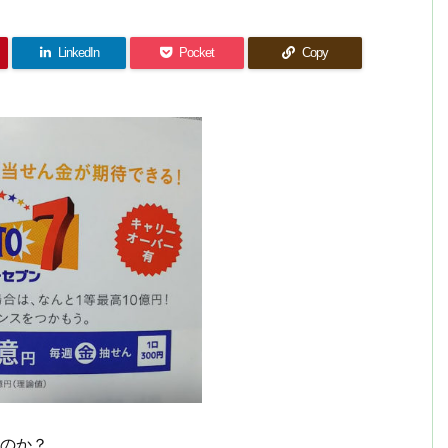
LinkedIn
Pocket
Copy
のか？