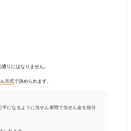
の通りにはなりません。
ル方式
で決められます。
公平になるように当せん者間で当せん金を按分
てられます。