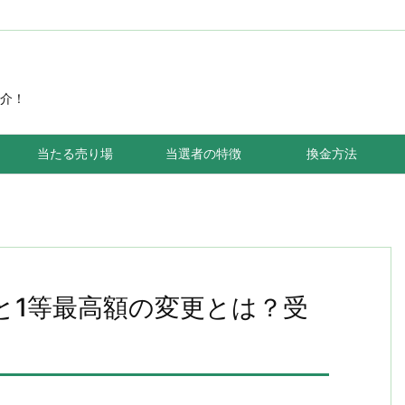
介！
当たる売り場
当選者の特徴
換金方法
と1等最高額の変更とは？受