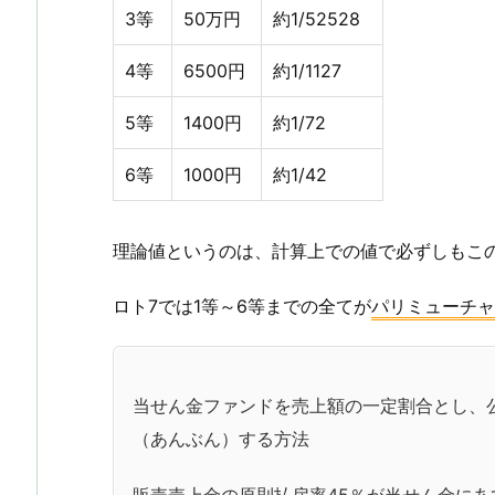
3等
50万円
約1/52528
4等
6500円
約1/1127
5等
1400円
約1/72
6等
1000円
約1/42
理論値というのは、計算上での値で必ずしもこ
ロト7では1等～6等までの全てが
パリミューチャ
当せん金ファンドを売上額の一定割合とし、
（あんぶん）する方法
販売売上金の原則払戻率45％が当せん金にあ