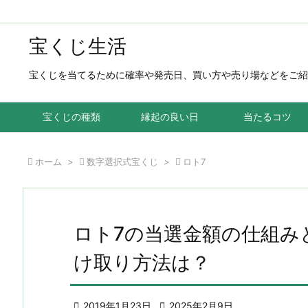
宝くじ生活
宝くじを当てるために確率や発売日、買い方や売り場などをご紹
宝くじの種類
縁起の良い日
当たるコツ

ホーム
>

数字選択式宝くじ
>

ロト7
ロト7の当選金額の仕組み
け取り方法は？

2019年1月23日

2025年2月9日