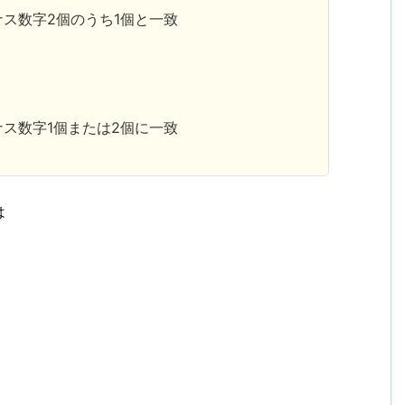
ナス数字2個のうち1個と一致
ナス数字1個または2個に一致
は