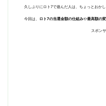
久しぶりにロト7で遊んだ人は、ちょっとおか
今回は、
ロト7の当選金額の仕組み
や
最高額の変
スポン