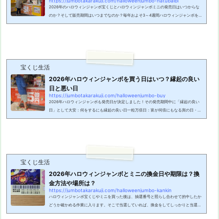
https://jumbotakarakuji.com/halloweenjumbo-hatubaibi
2026年のハロウィンジャンボ宝くじとハロウィンジャンボミニの発売日はいつからな
のか？そして販売期間はいつまでなのか？毎年およそ3～4週間ハロウィンジャンボを買
えるのですが、買い逃さないように今年の日付もしっかりと確認しておきましょう！ま
た、販売期間中の売り場の営業時間と合わせて、抽選日や換金方法などもまとめていこ
うと思います。2026年ハロウィンジャンボとミニの発売日はいつから？2026年のハロ
ウィンジャンボ宝くじ（第1126回全国自治宝くじ）の発売日はいつからか？今年は202
6年9月16日(水)からの発売となります...
宝くじ生活
2026年ハロウィンジャンボを買う日はいつ？縁起の良い
日と悪い日
https://jumbotakarakuji.com/halloweenjumbo-buy
2026年ハロウィンジャンボも発売日が決定しました！その発売期間中に「縁起の良い
日」として大安：何をするにも縁起の良い日一粒万倍日：富が何倍にもなる寅の日・巳
の日：金運アップこれら金運に関係する代表的な吉日があります。せっかく買うなら、
こういった日を買う日にしたいですよね。そこで今回は、ハロウィンジャンボの販売期
間中で縁起の良い日はいつなのか、買う日をピックアップしました。2026年ハロウィ
ンジャンボを買うのに縁起の良い日2026年のハロウィンジャンボ宝くじの発売日は、2
026年9月16日(水)～10月16日(金)に決...
宝くじ生活
2026年ハロウィンジャンボとミニの換金日や期限は？換
金方法や場所は？
https://jumbotakarakuji.com/halloweenjumbo-kankin
ハロウィンジャンボ宝くじやミニを買った後は、抽選番号と照らし合わせて的中したか
どうか確かめる作業に入ります。そこで当選していれば、換金をしてしっかりと当選金
を手にしましょう！ですが、換金方法でわからないことも多いはず。例えば 換金には何