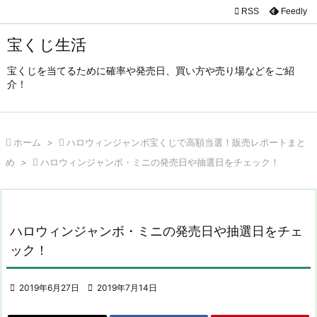

RSS
Feedly

メニュ
宝くじ生活

宝くじを当てるために確率や発売日、買い方や売り場などをご紹
サイド
介！

前へ


ホーム
>

ハロウィンジャンボ宝くじで高額当選！販売レポートまと
次へ
め
>

ハロウィンジャンボ・ミニの発売日や抽選日をチェック！

検索
ハロウィンジャンボ・ミニの発売日や抽選日をチェ
ック！

2019年6月27日

2019年7月14日