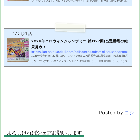
(月)となっています。ハロウィンジャンボ宝くじは1等2億円、前後賞1億円の合計4億円
という、秋の大きなジャンボ宝くじです。ハロウィンジャンボは2017年にオータムジ
ャンボから名称が変わった大きな宝くじなので、楽しみにしている人も多いですね。今
年のハロウィンジャンボ宝くじの抽選結果はいったいどうなるのか!?その当選番号につ
いてまとめました。＊現在は昨年の当選番号を掲載しています。ハロウィンジャンボ
(第1126回)当選番号2026年に発売された...
宝くじ生活
2026年ハロウィンジャンボミニ(第1127回)当選番号の結
果発表！
https://jumbotakarakuji.com/halloweenjumbomini-tousenbangou
2026年発売の第1127回ハロウィンジャンボミニ当選番号の結果発表は、10月26日(月)
となっています。ハロウィンジャンボミニは1等2000万円、前後賞1000万円というジ
ャンボミニ宝くじです。ハロウィンジャンボミニは2017年にオータムジャンボから名
称が変わった時に、同時に発売がスタートした宝くじです。今年のハロウィンジャンボ
ミニの抽選結果はいったいどうなるのか!?その当選番号についてまとめました。＊現在
は昨年の当選番号を掲載しています。ハロウィンジャンボミニ（第1127回）当選番号2
026年に発売された『第1127回ハロウィン...

Posted by
ヨシ
よろしければシェアお願いします