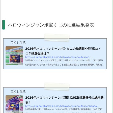
か必要なのか？ どこで換金できるのか？ 換金日はいつなのか？でも、難しく考える必
要はありません。今回は、初めての人が心配なポイントをまとめたので、順番にチェッ
クしていきましょう！2026年ハロウィンジャンボとミニの換金日と期間2026年ハロウ
ィンジャンボとミニの換金に...
ハロウィンジャンボ宝くじの抽選結果発表
宝くじ生活
2026年ハロウィンジャンボとミニの抽選日や時間はい
つ？抽選会場は？
https://jumbotakarakuji.com/halloweenjumbo-tyusen
2026年のハロウィンジャンボ宝くじ(第1126回)とハロウィンジャンボミニ(第1127回)
の抽選日はいつなのか？手持ちの宝くじと抽選結果を照らし合わせる瞬間が、最も楽し
くドキドキする時間ですよね。そこで今回は、今年の抽選日や時間はいつなのか、そし
て抽選会場の場所など、ハロウィンジャンボ宝くじの結果発表についてまとめました。
2026年ハロウィンジャンボとミニの抽選日はいつ？ハロウィンジャンボ宝くじ(第1126
回)とハロウィンジャンボミニ(第1127回)の抽選日はいつなのか？2026年10月26日(月)
でミニも同時に行われます。ちなみ...
宝くじ生活
2026年ハロウィンジャンボ(第1126回)当選番号の結果発
表！
https://jumbotakarakuji.com/halloweenjumbo-tousenbangou
2026年発売の第1126回ハロウィンジャンボ宝くじ当選番号の結果発表は、10月26日