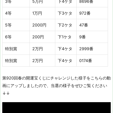
3等
5万円
下4ケタ
8696番
4等
1万円
下3ケタ
972番
5等
2000円
下2ケタ
47番
6等
200円
下1ケタ
9番
特別賞
2万円
下4ケタ
2999番
特別賞
2万円
下4ケタ
0174番
第920回春の開運宝くじにチャレンジした様子をこちらの動
画にアップしましたので、当選の様子をぜひご覧ください
↓↓