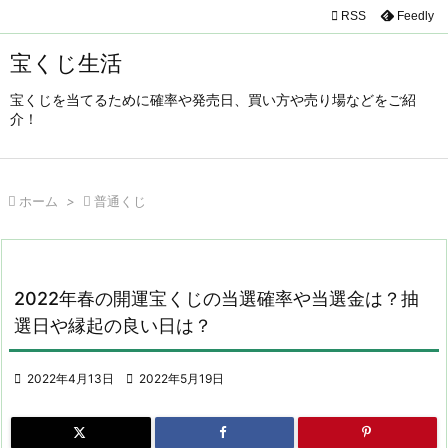

RSS
Feedly

メニュ
宝くじ生活

宝くじを当てるために確率や発売日、買い方や売り場などをご紹
サイド
介！

前へ


ホーム
>

普通くじ
次へ

検索
2022年春の開運宝くじの当選確率や当選金は？抽
選日や縁起の良い日は？

2022年4月13日

2022年5月19日