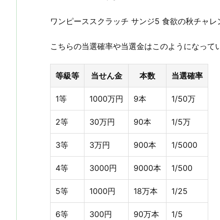
ワンピーススクラッチ サンジ5 食欲の秋チャレ
こちらの当選確率や当選金はこのようになって
等級等
当せん金
本数
当選確率
1等
1000万円
9本
1/50万
2等
30万円
90本
1/5万
3等
3万円
900本
1/5000
4等
3000円
9000本
1/500
5等
1000円
18万本
1/25
6等
300円
90万本
1/5