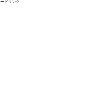
サードリンク