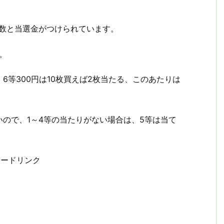
の本数と当選金がつけられています。
。
て、6等300円は10枚買えば2枚当たる、このあたりは
すいので、1～4等の当たりがない場合は、5等は当て
サードリンク