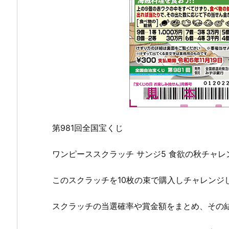
第981回全国宝くじ
ワンピーススクラッチ サンジ5 食欲の秋チャレ
このスクラッチを10枚の束で購入しチャレンジ
スクラッチの当選確率や賞金額をまとめ、その