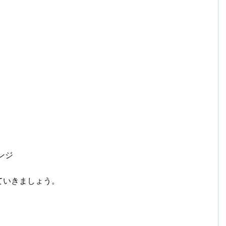
ンジ
ていきましょう。