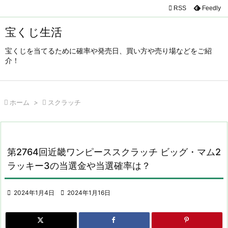

RSS
Feedly

メニュ
宝くじ生活

宝くじを当てるために確率や発売日、買い方や売り場などをご紹
サイド
介！

前へ


ホーム
>

スクラッチ
次へ

検索
第2764回近畿ワンピーススクラッチ ビッグ・マム2
ラッキー3の当選金や当選確率は？

2024年1月4日

2024年1月16日