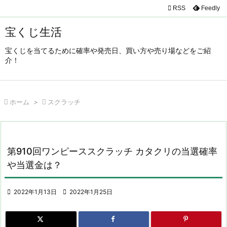

RSS
Feedly

メニュ
宝くじ生活

宝くじを当てるために確率や発売日、買い方や売り場などをご紹
サイド
介！

前へ


ホーム
>

スクラッチ
次へ

検索
第910回ワンピーススクラッチ カタクリの当選確率
や当選金は？

2022年1月13日

2022年1月25日