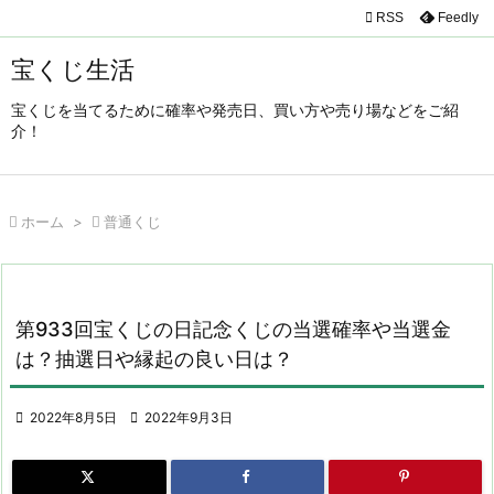

RSS
Feedly

メニュ
宝くじ生活

宝くじを当てるために確率や発売日、買い方や売り場などをご紹
サイド
介！

前へ


ホーム
>

普通くじ
次へ

検索
第933回宝くじの日記念くじの当選確率や当選金
は？抽選日や縁起の良い日は？

2022年8月5日

2022年9月3日