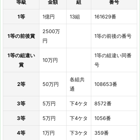
等級
金額
組
番号
1等
1億円
13組
161629番
2500万
1等の前後賞
1等の前後の番号
円
1等の組違い
1等の組違い同番
10万円
賞
号
各組共
2等
50万円
108653番
通
3等
5万円
下4ケタ
8572番
3等
5万円
下4ケタ
1056番
4等
1万円
下3ケタ
359番