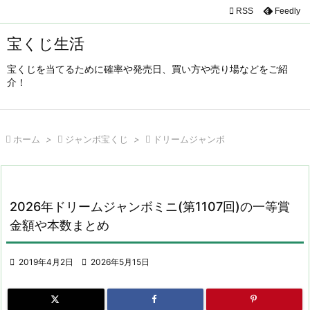

RSS
Feedly

メニュ
宝くじ生活

宝くじを当てるために確率や発売日、買い方や売り場などをご紹
サイド
介！

前へ


ホーム
>

ジャンボ宝くじ
>

ドリームジャンボ
次へ

検索
2026年ドリームジャンボミニ(第1107回)の一等賞
金額や本数まとめ

2019年4月2日

2026年5月15日