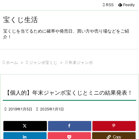

RSS
Feedly

メニュ
宝くじ生活

宝くじを当てるために確率や発売日、買い方や売り場などをご紹
サイド
介！

前へ


ホーム
>

ジャンボ宝くじ
>

年末ジャンボ
次へ

検索
【個人的】年末ジャンボ宝くじとミニの結果発表！

2019年1月5日

2025年1月1日
Copy