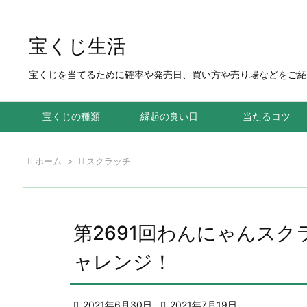
宝くじ生活
宝くじを当てるために確率や発売日、買い方や売り場などをご紹
宝くじの種類
縁起の良い日
当たるコツ

ホーム
>

スクラッチ
第2691回わんにゃんスク
ャレンジ！

2021年6月30日

2021年7月19日