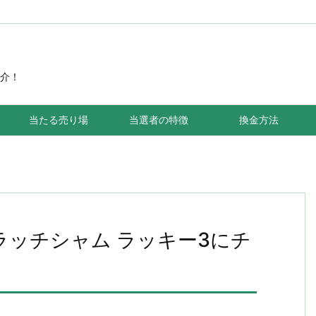
介！
当たる売り場
当選者の特徴
換金方法
ラッチシャム ラッキー3にチ