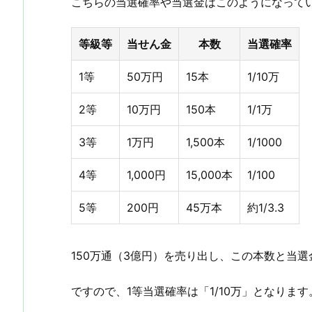
こちらの当選確率や当選金はこのようになって
等級等
当せん金
本数
当選確率
1等
50万円
15本
1/10万
2等
10万円
150本
1/1万
3等
1万円
1,500本
1/1000
4等
1,000円
15,000本
1/100
5等
200円
45万本
約1/3.3
150万通（3億円）を売り出し、この本数と当
ですので、1等当選確率は「1/10万」となります