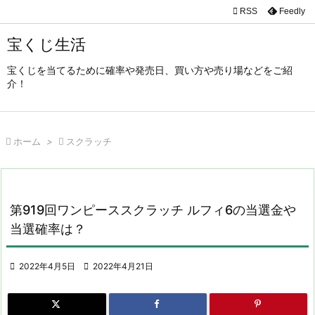

RSS
Feedly

メニュ
宝くじ生活

宝くじを当てるために確率や発売日、買い方や売り場などをご紹
サイド
介！

前へ


ホーム
>

スクラッチ
次へ

検索
第919回ワンピーススクラッチ ルフィ6の当選金や
当選確率は？

2022年4月5日

2022年4月21日