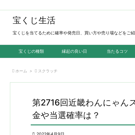
宝くじ生活
宝くじを当てるために確率や発売日、買い方や売り場などをご紹
宝くじの種類
縁起の良い日
当たるコツ

ホーム
>

スクラッチ
第2716回近畿わんにゃん
金や当選確率は？

2022年4月9日