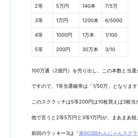
2等
5万円
140本
7/5万
3等
1万円
1200本
6/5000
4等
1000円
1万本
1/100
5等
200円
30万本
3/10
100万通（2億円）を売り出し、この本数と当
ですので、1等当選確率は「1/50万」となります
このスクラッチは5等200円は10枚買えば3枚
他で言うと2等5万円と3等1万円が、まあまあ
前回のラッキー3は「
第903回わんにゃんスクラ