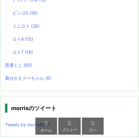
ビンゴ5
(16)
ミニロト
(28)
ロト6
(15)
ロト7
(18)
普通くじ
(65)
着せかえクーちゃん
(6)
morrisのツイート



Tweets by morris5541
メニュー
上へ
ホーム