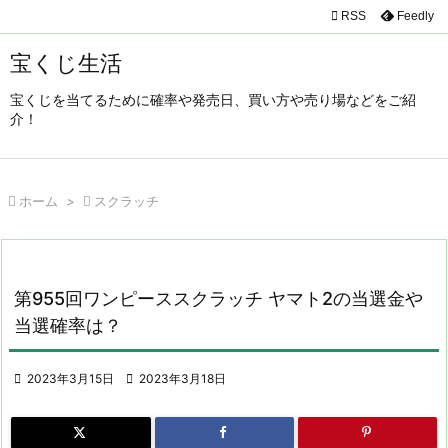

RSS
Feedly

メニュ
宝くじ生活

宝くじを当てるために確率や発売日、買い方や売り場などをご紹
サイド
介！

前へ


ホーム
>

スクラッチ
次へ

検索
第955回ワンピーススクラッチ ヤマト2の当選金や
当選確率は？

2023年3月15日

2023年3月18日