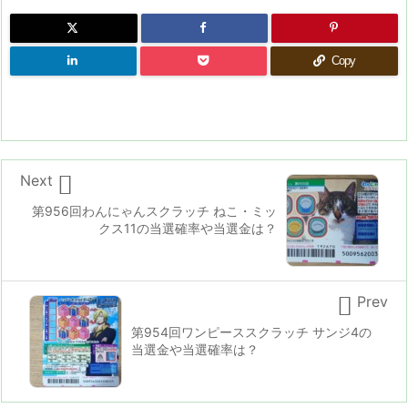
Copy

Next
第956回わんにゃんスクラッチ ねこ・ミッ
クス11の当選確率や当選金は？

Prev
第954回ワンピーススクラッチ サンジ4の
当選金や当選確率は？