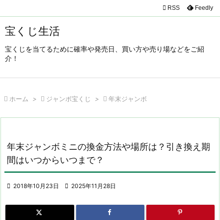

RSS
Feedly

メニュ
宝くじ生活

宝くじを当てるために確率や発売日、買い方や売り場などをご紹
サイド
介！

前へ


ホーム
>

ジャンボ宝くじ
>

年末ジャンボ
次へ

検索
年末ジャンボミニの換金方法や場所は？引き換え期
間はいつからいつまで？

2018年10月23日

2025年11月28日