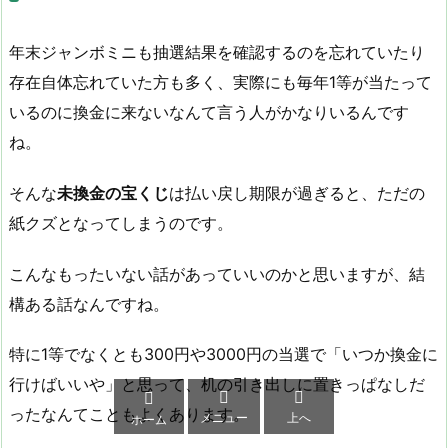
年末ジャンボミニも抽選結果を確認するのを忘れていたり
存在自体忘れていた方も多く、実際にも毎年1等が当たって
いるのに換金に来ないなんて言う人がかなりいるんです
ね。
そんな
未換金の宝くじ
は払い戻し期限が過ぎると、ただの
紙クズとなってしまうのです。
こんなもったいない話があっていいのかと思いますが、結
構ある話なんですね。
特に1等でなくとも300円や3000円の当選で「いつか換金に
行けばいいや」と思って、机の引き出しに置きっぱなしだ



ったなんてこともよくあります。
メニュー
上へ
ホーム